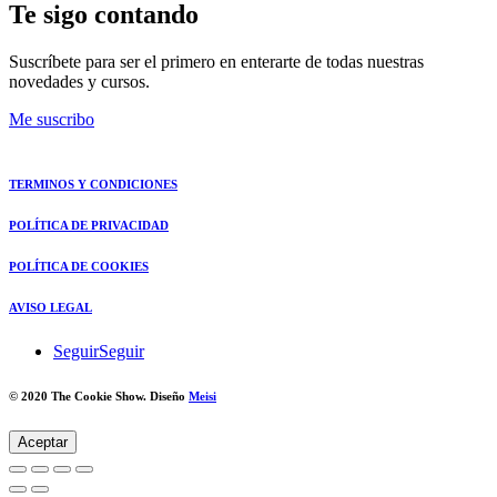
16,00€
14,00€
Te sigo contando
hasta
16,00€
Suscríbete para ser el primero en enterarte de todas nuestras
novedades y cursos.
Me suscribo
TERMINOS Y CONDICIONES
POLÍTICA DE PRIVACIDAD
POLÍTICA DE COOKIES
AVISO LEGAL
Seguir
Seguir
© 2020 The Cookie Show. Diseño
Meisi
Aceptar