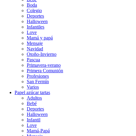
Boda
Colegio
Deportes
Halloween
Infantiles
Love
Mamá y papá
Mensaje
Navidad
Otoño-Invierno
Pascua
Primavera-verano
Primera Comunión
Profesiones
San Fermín
Varios
Papel azúcar tartas
Adultos
Bebé
Deportes
Halloween
Infantil
Love
Mamá-Papá