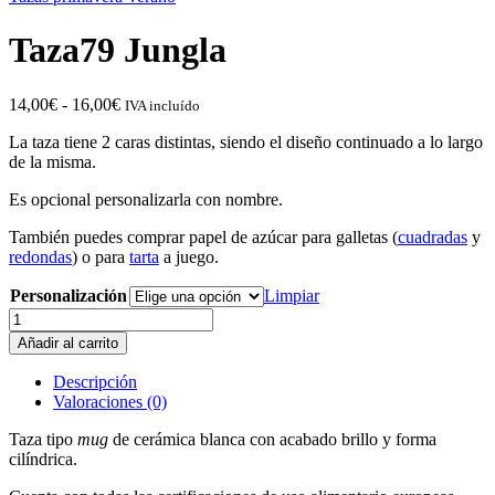
Taza79 Jungla
Rango
14,00
€
-
16,00
€
IVA incluído
de
La taza tiene 2 caras distintas, siendo el diseño continuado a lo largo
precios:
de la misma.
desde
14,00€
Es opcional personalizarla con nombre.
hasta
16,00€
También puedes comprar papel de azúcar para galletas (
cuadradas
y
redondas
) o para
tarta
a juego.
Personalización
Limpiar
Taza79
Jungla
Añadir al carrito
cantidad
Descripción
Valoraciones (0)
Taza tipo
mug
de cerámica blanca con acabado brillo y forma
cilíndrica.