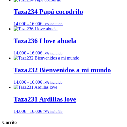
Taza234 Papá cocodrilo
Rango
14,00
€
-
16,00
€
IVA incluído
de
precios:
desde
Taza236 I love abuela
14,00€
hasta
Rango
14,00
€
-
16,00
€
IVA incluído
16,00€
de
precios:
desde
Taza232 Bienvenidos a mi mundo
14,00€
hasta
Rango
14,00
€
-
16,00
€
IVA incluído
16,00€
de
precios:
desde
Taza231 Ardillas love
14,00€
hasta
Rango
14,00
€
-
16,00
€
IVA incluído
16,00€
de
precios:
Carrito
desde