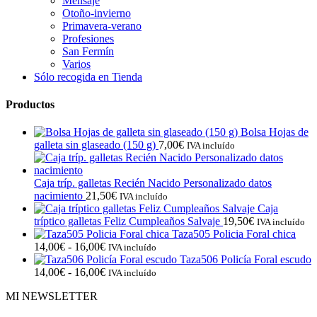
Mensaje
Otoño-invierno
Primavera-verano
Profesiones
San Fermín
Varios
Sólo recogida en Tienda
Productos
Bolsa Hojas de
galleta sin glaseado (150 g)
7,00
€
IVA incluído
Caja tríp. galletas Recién Nacido Personalizado datos
nacimiento
21,50
€
IVA incluído
Caja
tríptico galletas Feliz Cumpleaños Salvaje
19,50
€
IVA incluído
Taza505 Policia Foral chica
Rango
14,00
€
-
16,00
€
IVA incluído
de
Taza506 Policía Foral escudo
precios:
Rango
14,00
€
-
16,00
€
IVA incluído
desde
de
MI NEWSLETTER
14,00€
precios:
hasta
desde