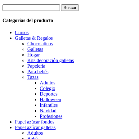
14,00€
Buscar:
hasta
16,00€
Categorías del producto
Cursos
Galletas & Regalos
Chocolatinas
Galletas
Hogar
Kits decoración galletas
Papelería
Para bebés
Tazas
Adultos
Colegio
Deportes
Halloween
Infantiles
Navidad
Profesiones
Papel azúcar fondos
Papel azúcar galletas
Adultos
Bebé