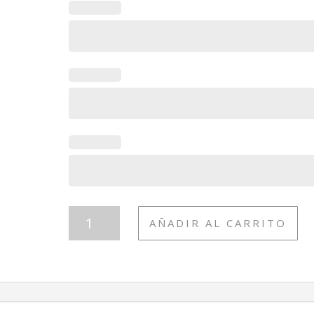
TAZA492
AÑADIR AL CARRITO
ABUELA
FLOR
NIETA
CANTIDAD