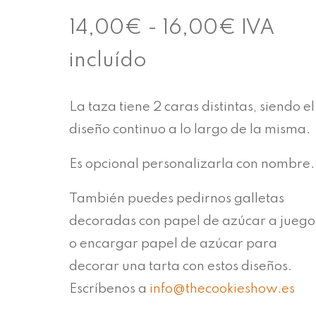
Rango
14,00
€
-
16,00
€
IVA
de
incluído
precios:
La taza tiene 2 caras distintas, siendo el
desde
diseño continuo a lo largo de la misma.
14,00€
Es opcional personalizarla con nombre.
hasta
También puedes pedirnos galletas
16,00€
decoradas con papel de azúcar a juego
o encargar papel de azúcar para
decorar una tarta con estos diseños.
Escríbenos a
info@thecookieshow.es