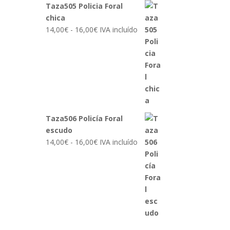
Taza505 Policia Foral
chica
Rango
14,00
€
-
16,00
€
IVA incluído
de
precios:
desde
14,00€
hasta
16,00€
Taza506 Policía Foral
escudo
Rango
14,00
€
-
16,00
€
IVA incluído
de
precios:
desde
14,00€
hasta
16,00€