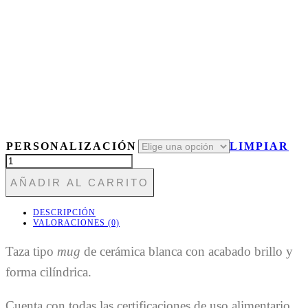
PERSONALIZACIÓN
LIMPIAR
TAZA460
ARQUITECTO
AÑADIR AL CARRITO
CANTIDAD
DESCRIPCIÓN
VALORACIONES (0)
Taza tipo
mug
de cerámica blanca con acabado brillo y
forma cilíndrica.
Cuenta con todas las certificaciones de uso alimentario