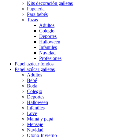
Kits decoración galletas
Papelería
Para bebés
Tazas
Adultos
Colegio
Deportes
Halloween
Infantiles
Navidad
Profesiones
Papel azúcar fondos
Papel azúcar galletas
Adultos
Bebé
Boda
Colegio
Deportes
Halloween
Infantiles
Love
Mamá y papá
Mensaje
Navidad
Otoño-Invierno