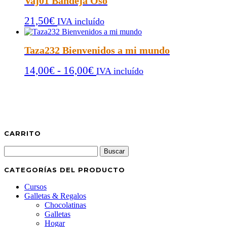
Vaj01 Bandeja Oso
desde
21,50
€
14,00€
IVA incluído
hasta
16,00€
Taza232 Bienvenidos a mi mundo
Rango
14,00
€
-
16,00
€
IVA incluído
de
precios:
desde
14,00€
hasta
CARRITO
16,00€
Buscar:
CATEGORÍAS DEL PRODUCTO
Cursos
Galletas & Regalos
Chocolatinas
Galletas
Hogar