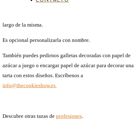
CONTACTO
de
La taza tiene 2 caras distintas, siendo el diseño continuo a lo
precios:
largo de la misma.
desde
Es opcional personalizarla con nombre.
14,00€
También puedes pedirnos galletas decoradas con papel de
hasta
azúcar a juego o encargar papel de azúcar para decorar una
16,00€
tarta con estos diseños. Escríbenos a
info@thecookieshow.es
Descubre otras tazas de
profesiones
.