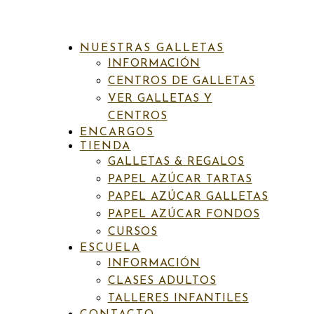
NUESTRAS GALLETAS
INFORMACIÓN
CENTROS DE GALLETAS
VER GALLETAS Y
CENTROS
ENCARGOS
INICIO
/
GALLETAS & REGALOS
/
TAZAS
/
PROFESIONES
TIENDA
/ TAZA460 ARQUITECTO
GALLETAS & REGALOS
PAPEL AZÚCAR TARTAS
PAPEL AZÚCAR GALLETAS
PAPEL AZÚCAR FONDOS
SKU:
N/D
Categorías:
Adultos
,
Galletas & Regalos
,
Profesiones
,
Tazas
Etiqueta:
Tazas chico profesiones
CURSOS
ESCUELA
Taza460 Arquitecto
INFORMACIÓN
CLASES ADULTOS
TALLERES INFANTILES
Rango
14,00
€
-
16,00
€
IVA incluído