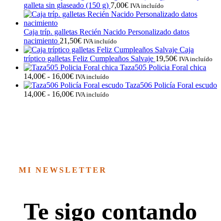
galleta sin glaseado (150 g)
7,00
€
IVA incluído
Caja tríp. galletas Recién Nacido Personalizado datos
nacimiento
21,50
€
IVA incluído
Caja
tríptico galletas Feliz Cumpleaños Salvaje
19,50
€
IVA incluído
Taza505 Policia Foral chica
Rango
14,00
€
-
16,00
€
IVA incluído
de
Taza506 Policía Foral escudo
precios:
Rango
14,00
€
-
16,00
€
IVA incluído
desde
de
14,00€
precios:
hasta
desde
16,00€
14,00€
hasta
16,00€
MI NEWSLETTER
Te sigo contando