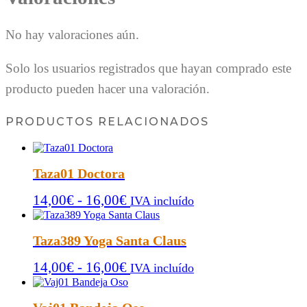
No hay valoraciones aún.
Solo los usuarios registrados que hayan comprado este
producto pueden hacer una valoración.
PRODUCTOS RELACIONADOS
Taza01 Doctora
Rango
14,00
€
-
16,00
€
IVA incluído
de
precios:
Taza389 Yoga Santa Claus
desde
Rango
14,00
€
-
16,00
€
14,00€
IVA incluído
de
hasta
precios:
16,00€