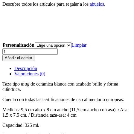
Descubre todos los artículos para regalar a los
abuelos
.
Personalización
Limpiar
Taza455-
456
Añadir al carrito
Set
dos
Descripción
tazas
Valoraciones (0)
aniversario
abuelos
Taza tipo
mug
de cerámica blanca con acabado brillo y forma
orange
cilíndrica.
cantidad
Cuenta con todas las certificaciones de uso alimentario europeas.
Medidas: 9,5 cm alto x 8 cm ancho (11,5 cm ancho con asa). / Asa:
1,5 x 7,5 cm. / Distancia taza-asa: 4 cm.
Capacidad: 325 ml.