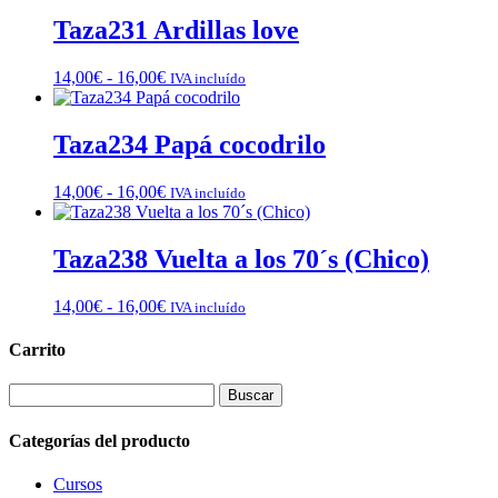
Taza231 Ardillas love
Rango
14,00
€
-
16,00
€
IVA incluído
de
precios:
desde
Taza234 Papá cocodrilo
14,00€
hasta
Rango
14,00
€
-
16,00
€
IVA incluído
16,00€
de
precios:
desde
Taza238 Vuelta a los 70´s (Chico)
14,00€
hasta
Rango
14,00
€
-
16,00
€
IVA incluído
16,00€
de
precios:
Carrito
desde
14,00€
Buscar:
hasta
16,00€
Categorías del producto
Cursos