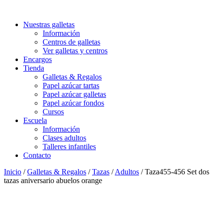
Nuestras galletas
Información
Centros de galletas
Ver galletas y centros
Encargos
Tienda
Galletas & Regalos
Papel azúcar tartas
Papel azúcar galletas
Papel azúcar fondos
Cursos
Escuela
Información
Clases adultos
Talleres infantiles
Contacto
Inicio
/
Galletas & Regalos
/
Tazas
/
Adultos
/ Taza455-456 Set dos
tazas aniversario abuelos orange