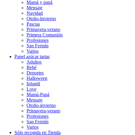
Mamá y papá
Mensaje
Navidad
Otoño-Invierno
Pascua
Primavera-verano
Primera Comunión
Profesiones
San Fermín
Varios
Papel azúcar tartas
Adultos
Bebé
Deportes
Halloween
Infantil
Love
Mamá-Papá
Mensaje
Otoño-invierno
Primavera-verano
Profesiones
San Fermín
Varios
Sólo recogida en Tienda