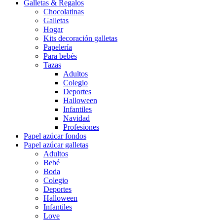
Galletas & Regalos
Chocolatinas
Galletas
Hogar
Kits decoración galletas
Papelería
Para bebés
Tazas
Adultos
Colegio
Deportes
Halloween
Infantiles
Navidad
Profesiones
Papel azúcar fondos
Papel azúcar galletas
Adultos
Bebé
Boda
Colegio
Deportes
Halloween
Infantiles
Love