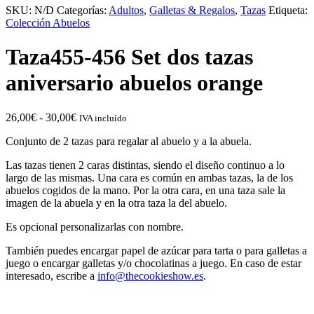
SKU:
N/D
Categorías:
Adultos
,
Galletas & Regalos
,
Tazas
Etiqueta:
Colección Abuelos
Taza455-456 Set dos tazas
aniversario abuelos orange
Rango
26,00
€
-
30,00
€
IVA incluído
de
Conjunto de 2 tazas para regalar al abuelo y a la abuela.
precios:
desde
Las tazas tienen 2 caras distintas, siendo el diseño continuo a lo
26,00€
largo de las mismas. Una cara es común en ambas tazas, la de los
hasta
abuelos cogidos de la mano. Por la otra cara, en una taza sale la
30,00€
imagen de la abuela y en la otra taza la del abuelo.
Es opcional personalizarlas con nombre.
También puedes encargar papel de azúcar para tarta o para galletas a
juego o encargar galletas y/o chocolatinas a juego. En caso de estar
interesado, escribe a
info@thecookieshow.es
.