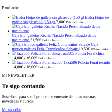
Productos
Bolsa Hojas de
galleta sin glaseado (150 g)
7,00
€
IVA incluído
Caja tríp. galletas Recién Nacido Personalizado datos
nacimiento
21,50
€
IVA incluído
Caja
tríptico galletas Feliz Cumpleaños Salvaje
19,50
€
IVA incluído
Taza505 Policia Foral chica
Rango
14,00
€
-
16,00
€
IVA incluído
de
Taza506 Policía Foral escudo
precios:
Rango
14,00
€
-
16,00
€
IVA incluído
desde
de
MI NEWSLETTER
14,00€
precios:
hasta
desde
16,00€
14,00€
Te sigo contando
hasta
16,00€
Suscríbete para ser el primero en enterarte de todas nuestras
novedades y cursos.
Me suscribo