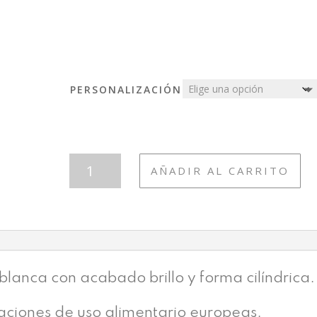
PERSONALIZACIÓN
TAZA404
AÑADIR AL CARRITO
COLEGIO
ESTUDIANTE
PUPITRE
CANTIDAD
lanca con acabado brillo y forma cilíndrica.
caciones de uso alimentario europeas.