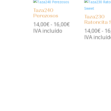
Taza240
Perezosos
Taza230
Ratoncita 
Rango
14,00
€
-
16,00
€
de
IVA incluído
14,00
€
-
16
precios:
IVA incluíd
desde
14,00€
hasta
16,00€