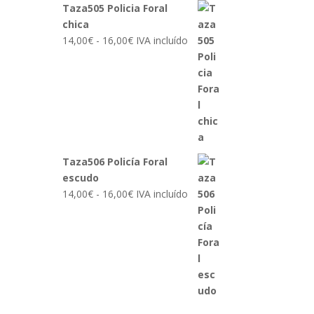
Taza505 Policia Foral
chica
Rango
14,00
€
-
16,00
€
IVA incluído
de
precios:
desde
14,00€
hasta
16,00€
Taza506 Policía Foral
escudo
Rango
14,00
€
-
16,00
€
IVA incluído
de
precios:
desde
14,00€
hasta
16,00€