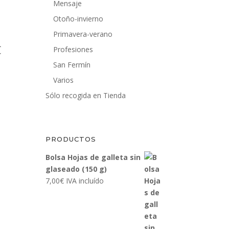
Mensaje
Otoño-invierno
Primavera-verano
Rango
€
Profesiones
de
San Fermín
precios:
Varios
desde
Sólo recogida en Tienda
14,00€
hasta
16,00€
PRODUCTOS
Bolsa Hojas de galleta sin
glaseado (150 g)
7,00
€
IVA incluído