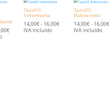
Taza03
Taza20
Veterinaria
Baloncesto
Sweet
Rango
14,00
€
-
16,00
€
14,00
€
-
16,00
Rango
de
,00
€
IVA incluído
IVA incluído
de
precios:
o
precios:
desde
desde
14,00€
14,00€
hasta
hasta
16,00€
16,00€