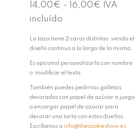
Rango
14,00
€
-
16,00
€
IVA
de
incluído
precios:
La taza tiene 2 caras distintas, siendo el
desde
diseño continuo a lo largo de la misma.
14,00€
Es opcional personalizarla con nombre
hasta
o modificar el texto
16,00€
También puedes pedirnos galletas
decoradas con papel de azúcar a juego
o encargar papel de azúcar para
decorar una tarta con estos diseños.
Escríbenos a
info@thecookieshow.es