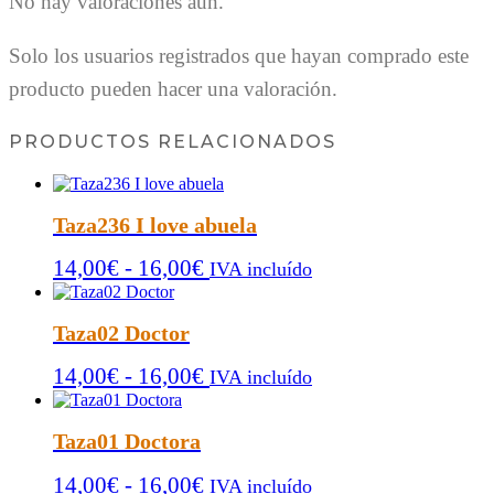
No hay valoraciones aún.
Solo los usuarios registrados que hayan comprado este
producto pueden hacer una valoración.
PRODUCTOS RELACIONADOS
Taza236 I love abuela
Rango
14,00
€
-
16,00
€
IVA incluído
de
precios:
Taza02 Doctor
desde
Rango
14,00
€
-
16,00
€
14,00€
IVA incluído
de
hasta
precios:
16,00€
Taza01 Doctora
desde
Rango
14,00
€
-
16,00
€
14,00€
IVA incluído