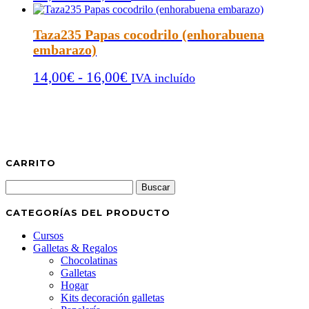
de
hasta
precios:
16,00€
Taza235 Papas cocodrilo (enhorabuena
desde
embarazo)
14,00€
Rango
14,00
€
-
16,00
€
IVA incluído
hasta
de
16,00€
precios:
desde
14,00€
hasta
CARRITO
16,00€
Buscar:
CATEGORÍAS DEL PRODUCTO
Cursos
Galletas & Regalos
Chocolatinas
Galletas
Hogar
Kits decoración galletas