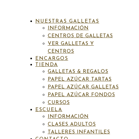
NUESTRAS GALLETAS
INFORMACIÓN
CENTROS DE GALLETAS
VER GALLETAS Y
CENTROS
ENCARGOS
INICIO
/
GALLETAS & REGALOS
/
TAZAS
/
DEPORTES
/
TIENDA
TAZA397 SURF GNOMO / SURFISTA
GALLETAS & REGALOS
PAPEL AZÚCAR TARTAS
PAPEL AZÚCAR GALLETAS
PAPEL AZÚCAR FONDOS
SKU:
N/D
Categorías:
Deportes
,
Galletas & Regalos
,
Tazas
Etiquetas:
Tazas chico deporte
,
Tazas de aficiones
CURSOS
ESCUELA
Taza397 Surf gnomo / Surfista
INFORMACIÓN
CLASES ADULTOS
TALLERES INFANTILES
Rango
14,00
€
-
16,00
€
IVA incluído