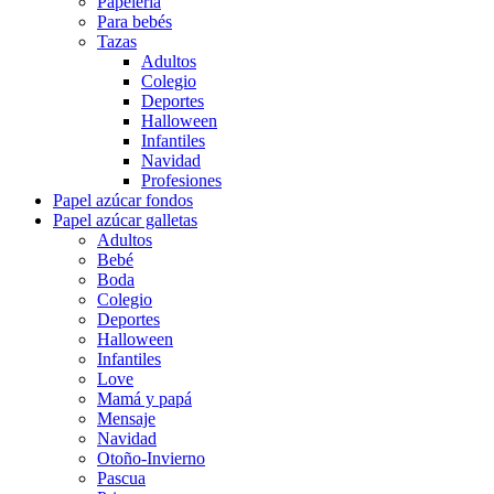
Papelería
Para bebés
Tazas
Adultos
Colegio
Deportes
Halloween
Infantiles
Navidad
Profesiones
Papel azúcar fondos
Papel azúcar galletas
Adultos
Bebé
Boda
Colegio
Deportes
Halloween
Infantiles
Love
Mamá y papá
Mensaje
Navidad
Otoño-Invierno
Pascua