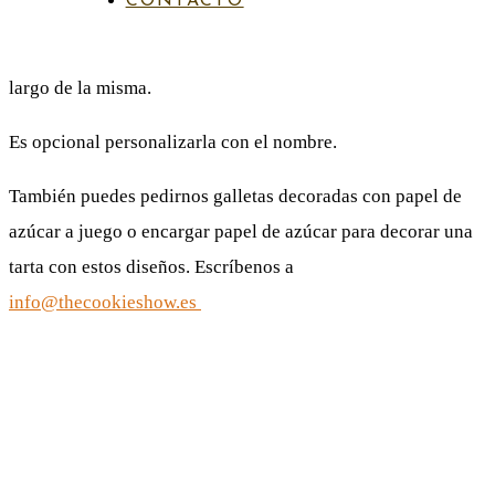
CONTACTO
de
La taza tiene 2 caras distintas, siendo el diseño continuo a lo
precios:
largo de la misma.
desde
Es opcional personalizarla con el nombre.
14,00€
También puedes pedirnos galletas decoradas con papel de
hasta
azúcar a juego o encargar papel de azúcar para decorar una
16,00€
tarta con estos diseños. Escríbenos a
info@thecookieshow.es