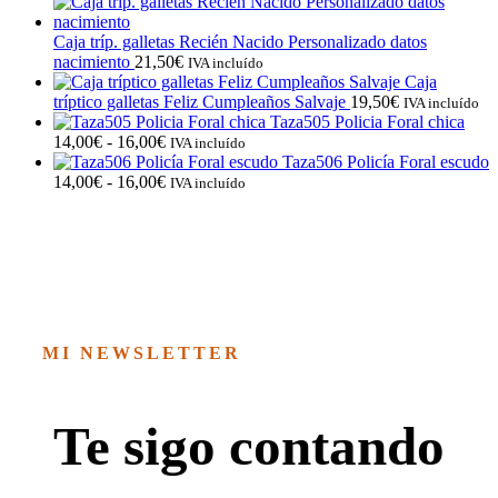
Caja tríp. galletas Recién Nacido Personalizado datos
nacimiento
21,50
€
IVA incluído
Caja
tríptico galletas Feliz Cumpleaños Salvaje
19,50
€
IVA incluído
Taza505 Policia Foral chica
Rango
14,00
€
-
16,00
€
IVA incluído
de
Taza506 Policía Foral escudo
precios:
Rango
14,00
€
-
16,00
€
IVA incluído
desde
de
14,00€
precios:
hasta
desde
16,00€
14,00€
hasta
16,00€
MI NEWSLETTER
Te sigo contando