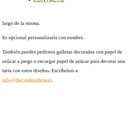
CONTACTO
de
La taza tiene 2 caras distintas, siendo el diseño continuo a lo
precios:
largo de la misma.
desde
Es opcional personalizarla con nombre.
14,00€
También puedes pedirnos galletas decoradas con papel de
hasta
azúcar a juego o encargar papel de azúcar para decorar una
16,00€
tarta con estos diseños. Escríbenos a
info@thecookieshow.es