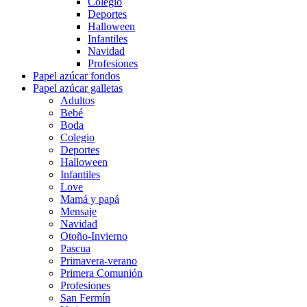
Colegio
Deportes
Halloween
Infantiles
Navidad
Profesiones
Papel azúcar fondos
Papel azúcar galletas
Adultos
Bebé
Boda
Colegio
Deportes
Halloween
Infantiles
Love
Mamá y papá
Mensaje
Navidad
Otoño-Invierno
Pascua
Primavera-verano
Primera Comunión
Profesiones
San Fermín