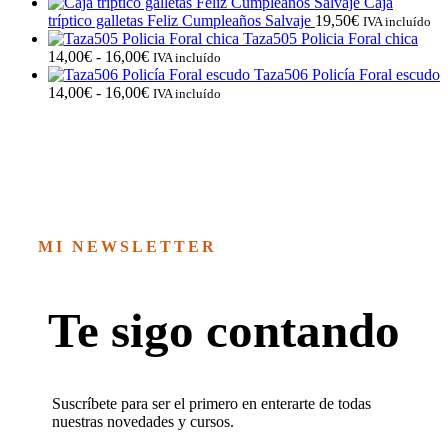
Caja
tríptico galletas Feliz Cumpleaños Salvaje
19,50
€
IVA incluído
Taza505 Policia Foral chica
Rango
14,00
€
-
16,00
€
IVA incluído
de
Taza506 Policía Foral escudo
precios:
Rango
14,00
€
-
16,00
€
IVA incluído
desde
de
14,00€
precios:
hasta
desde
16,00€
14,00€
hasta
16,00€
MI NEWSLETTER
Te sigo contando
Suscríbete para ser el primero en enterarte de todas
nuestras novedades y cursos.