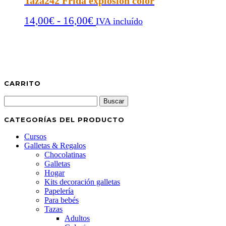
Taza242 Frida explosión color
desde
Rango
14,00
€
-
16,00
€
14,00€
IVA incluído
de
hasta
precios:
16,00€
desde
14,00€
hasta
CARRITO
16,00€
Buscar:
CATEGORÍAS DEL PRODUCTO
Cursos
Galletas & Regalos
Chocolatinas
Galletas
Hogar
Kits decoración galletas
Papelería
Para bebés
Tazas
Adultos