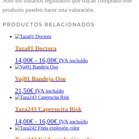
Solo los usuarios registrados que hayan comprado este
producto pueden hacer una valoración.
PRODUCTOS RELACIONADOS
Taza01 Doctora
Rango
14,00
€
-
16,00
€
IVA incluído
de
precios:
Vaj01 Bandeja Oso
desde
21,50
€
14,00€
IVA incluído
hasta
16,00€
Taza243 Caperucita Risk
Rango
14,00
€
-
16,00
€
IVA incluído
de
precios: