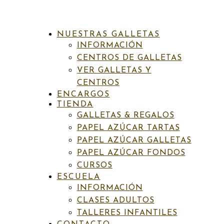
NUESTRAS GALLETAS
INFORMACIÓN
CENTROS DE GALLETAS
VER GALLETAS Y
CENTROS
ENCARGOS
INICIO
/
GALLETAS & REGALOS
/
TAZAS
/
ADULTOS
/
TIENDA
TAZA392 PARÍS
GALLETAS & REGALOS
PAPEL AZÚCAR TARTAS
PAPEL AZÚCAR GALLETAS
PAPEL AZÚCAR FONDOS
SKU:
N/D
Categorías:
Adultos
,
Galletas & Regalos
,
Infantiles
,
Tazas
CURSOS
ESCUELA
Taza392 París
INFORMACIÓN
CLASES ADULTOS
TALLERES INFANTILES
Rango
14,00
€
-
16,00
€
IVA incluído