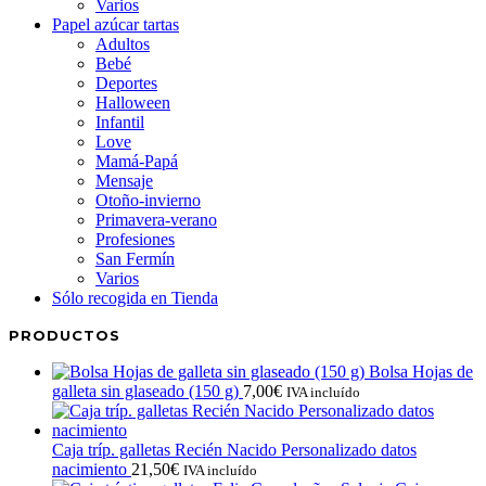
Varios
Papel azúcar tartas
Adultos
Bebé
Deportes
Halloween
Infantil
Love
Mamá-Papá
Mensaje
Otoño-invierno
Primavera-verano
Profesiones
San Fermín
Varios
Sólo recogida en Tienda
PRODUCTOS
Bolsa Hojas de
galleta sin glaseado (150 g)
7,00
€
IVA incluído
Caja tríp. galletas Recién Nacido Personalizado datos
nacimiento
21,50
€
IVA incluído