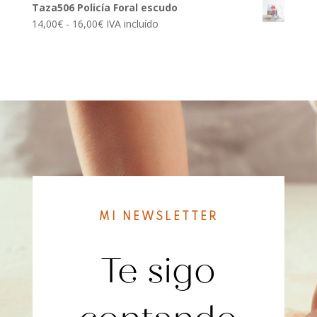
Taza506 Policía Foral escudo
precios:
Rango
14,00
€
-
16,00
€
IVA incluído
desde
de
14,00€
precios:
hasta
desde
16,00€
14,00€
hasta
16,00€
MI NEWSLETTER
Te sigo