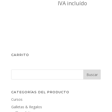
de
IVA incluído
precios:
precios
desde
desde
14,00€
14,00€
hasta
hasta
16,00€
16,00€
CARRITO
CATEGORÍAS DEL PRODUCTO
Cursos
Galletas & Regalos