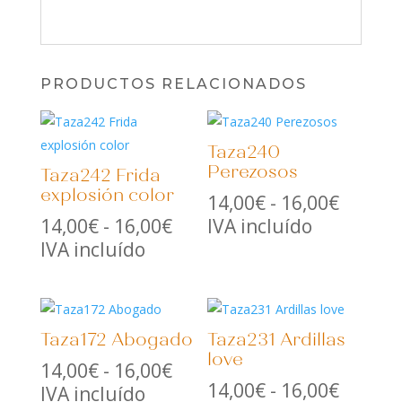
PRODUCTOS RELACIONADOS
Taza240
Perezosos
Taza242 Frida
explosión color
Rango
14,00
€
-
16,00
€
Rango
de
14,00
€
-
16,00
€
IVA incluído
de
precios
IVA incluído
precios:
desde
desde
14,00€
14,00€
hasta
Taza172 Abogado
Taza231 Ardillas
hasta
16,00€
love
16,00€
Rango
14,00
€
-
16,00
€
Rango
14,00
€
-
16,00
€
de
IVA incluído