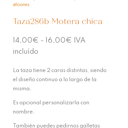
aficiones
Taza286b Motera chica
Rango
14,00
€
-
16,00
€
IVA
de
incluído
precios:
La taza tiene 2 caras distintas, siendo
desde
el diseño continuo a lo largo de la
14,00€
misma.
hasta
Es opcional personalizarla con
16,00€
nombre.
También puedes pedirnos galletas