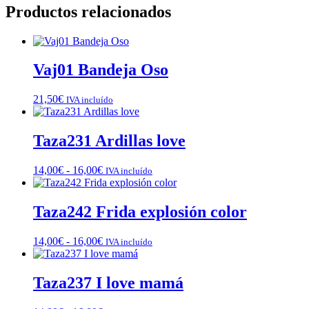
Productos relacionados
Vaj01 Bandeja Oso
21,50
€
IVA incluído
Taza231 Ardillas love
Rango
14,00
€
-
16,00
€
IVA incluído
de
precios:
desde
Taza242 Frida explosión color
14,00€
hasta
Rango
14,00
€
-
16,00
€
IVA incluído
16,00€
de
precios:
desde
Taza237 I love mamá
14,00€
hasta