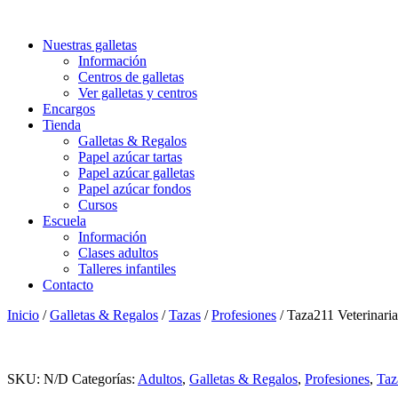
Nuestras galletas
Información
Centros de galletas
Ver galletas y centros
Encargos
Tienda
Galletas & Regalos
Papel azúcar tartas
Papel azúcar galletas
Papel azúcar fondos
Cursos
Escuela
Información
Clases adultos
Talleres infantiles
Contacto
Inicio
/
Galletas & Regalos
/
Tazas
/
Profesiones
/ Taza211 Veterinaria
SKU:
N/D
Categorías:
Adultos
,
Galletas & Regalos
,
Profesiones
,
Taz