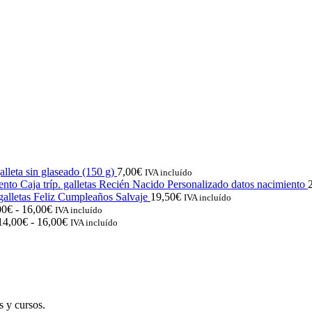
lleta sin glaseado (150 g)
7,00
€
IVA incluído
Caja tríp. galletas Recién Nacido Personalizado datos nacimiento
 galletas Feliz Cumpleaños Salvaje
19,50
€
IVA incluído
Rango
00
€
-
16,00
€
IVA incluído
de
Rango
14,00
€
-
16,00
€
IVA incluído
precios:
de
desde
precios:
14,00€
desde
hasta
14,00€
16,00€
hasta
16,00€
s y cursos.