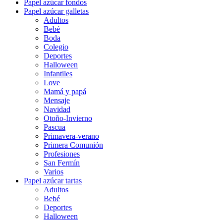
Papel azúcar fondos
Papel azúcar galletas
Adultos
Bebé
Boda
Colegio
Deportes
Halloween
Infantiles
Love
Mamá y papá
Mensaje
Navidad
Otoño-Invierno
Pascua
Primavera-verano
Primera Comunión
Profesiones
San Fermín
Varios
Papel azúcar tartas
Adultos
Bebé
Deportes
Halloween