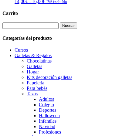
Rango
14,00
€
-
16,00
€
IVA incluído
16,00€
de
precios:
Carrito
desde
14,00€
Buscar:
hasta
16,00€
Categorías del producto
Cursos
Galletas & Regalos
Chocolatinas
Galletas
Hogar
Kits decoración galletas
Papelería
Para bebés
Tazas
Adultos
Colegio
Deportes
Halloween
Infantiles
Navidad
Profesiones