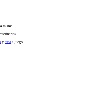
 la misma.
eterinaria»
s
y
tarta
a juego.