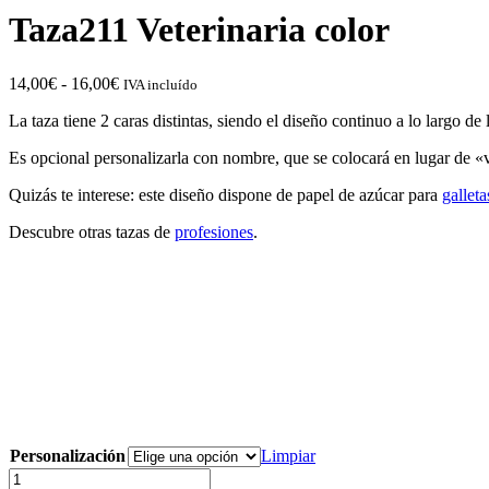
Taza211 Veterinaria color
Rango
14,00
€
-
16,00
€
IVA incluído
de
La taza tiene 2 caras distintas, siendo el diseño continuo a lo largo de
precios:
desde
Es opcional personalizarla con nombre, que se colocará en lugar de «v
14,00€
hasta
Quizás te interese: este diseño dispone de papel de azúcar para
galleta
16,00€
Descubre otras tazas de
profesiones
.
Personalización
Limpiar
Taza211