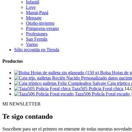
Infantil
Love
Mamá-Papá
Mensaje
Otoño-invierno
Primavera-verano
Profesiones
San Fermín
Varios
Sólo recogida en Tienda
Productos
Bolsa Hojas de ga
Caja tríptico
Taza505 Policia Foral chica
14,
Taza506 Policía Foral escudo
MI NEWSLETTER
Te sigo contando
Suscríbete para ser el primero en enterarte de todas nuestras novedade