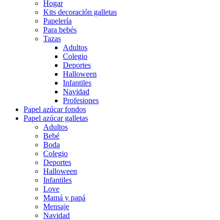
Hogar
Kits decoración galletas
Papelería
Para bebés
Tazas
Adultos
Colegio
Deportes
Halloween
Infantiles
Navidad
Profesiones
Papel azúcar fondos
Papel azúcar galletas
Adultos
Bebé
Boda
Colegio
Deportes
Halloween
Infantiles
Love
Mamá y papá
Mensaje
Navidad