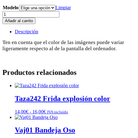
Modelo
Limpiar
Lib46
Estuche-
Añadir al carrito
vaso
para
Descripción
lápices
(2
Ten en cuenta que el color de las imágenes puede variar
modelos)
ligeramente respecto al de la pantalla del ordenador.
cantidad
Productos relacionados
Taza242 Frida explosión color
Rango
14,00
€
-
16,00
€
IVA incluído
de
precios:
desde
Vaj01 Bandeja Oso
14,00€