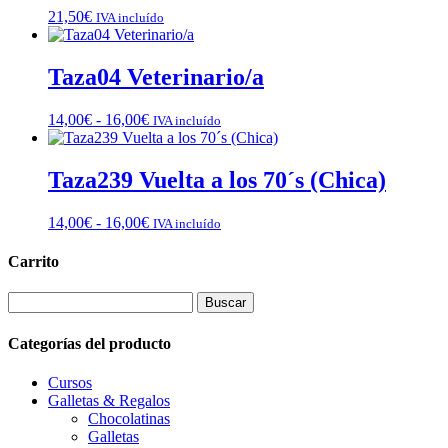
hasta
21,50
€
IVA incluído
16,00€
Taza04 Veterinario/a
Rango
14,00
€
-
16,00
€
IVA incluído
de
precios:
desde
Taza239 Vuelta a los 70´s (Chica)
14,00€
hasta
Rango
14,00
€
-
16,00
€
IVA incluído
16,00€
de
precios:
Carrito
desde
14,00€
Buscar:
hasta
16,00€
Categorías del producto
Cursos
Galletas & Regalos
Chocolatinas
Galletas