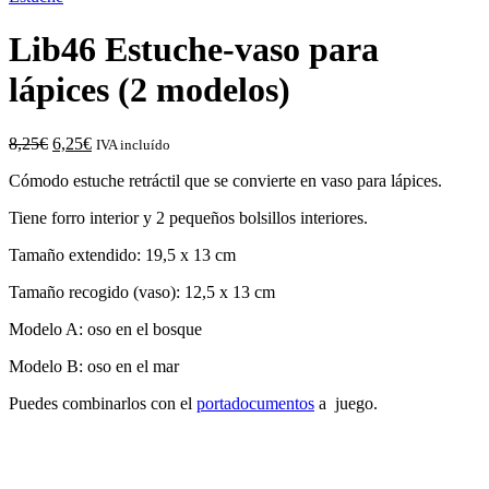
Lib46 Estuche-vaso para
lápices (2 modelos)
El
El
8,25
€
6,25
€
IVA incluído
precio
precio
Cómodo estuche retráctil que se convierte en vaso para lápices.
original
actual
era:
es:
Tiene forro interior y 2 pequeños bolsillos interiores.
8,25€.
6,25€.
Tamaño extendido: 19,5 x 13 cm
Tamaño recogido (vaso): 12,5 x 13 cm
Modelo A: oso en el bosque
Modelo B: oso en el mar
Puedes combinarlos con el
portadocumentos
a juego.