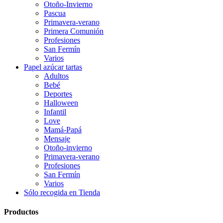
Otoño-Invierno
Pascua
Primavera-verano
Primera Comunión
Profesiones
San Fermín
Varios
Papel azúcar tartas
Adultos
Bebé
Deportes
Halloween
Infantil
Love
Mamá-Papá
Mensaje
Otoño-invierno
Primavera-verano
Profesiones
San Fermín
Varios
Sólo recogida en Tienda
Productos