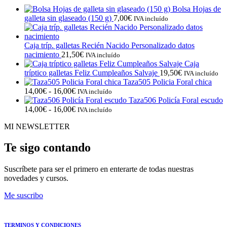
Bolsa Hojas de
galleta sin glaseado (150 g)
7,00
€
IVA incluído
Caja tríp. galletas Recién Nacido Personalizado datos
nacimiento
21,50
€
IVA incluído
Caja
tríptico galletas Feliz Cumpleaños Salvaje
19,50
€
IVA incluído
Taza505 Policia Foral chica
Rango
14,00
€
-
16,00
€
IVA incluído
de
Taza506 Policía Foral escudo
precios:
Rango
14,00
€
-
16,00
€
IVA incluído
desde
de
MI NEWSLETTER
14,00€
precios:
hasta
desde
16,00€
14,00€
Te sigo contando
hasta
16,00€
Suscríbete para ser el primero en enterarte de todas nuestras
novedades y cursos.
Me suscribo
TERMINOS Y CONDICIONES