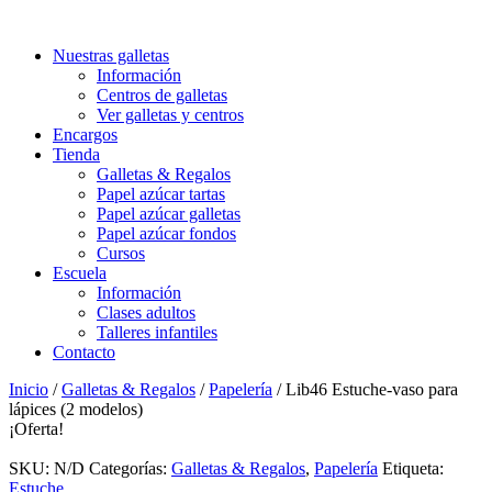
Nuestras galletas
Información
Centros de galletas
Ver galletas y centros
Encargos
Tienda
Galletas & Regalos
Papel azúcar tartas
Papel azúcar galletas
Papel azúcar fondos
Cursos
Escuela
Información
Clases adultos
Talleres infantiles
Contacto
Inicio
/
Galletas & Regalos
/
Papelería
/ Lib46 Estuche-vaso para
lápices (2 modelos)
¡Oferta!
SKU:
N/D
Categorías:
Galletas & Regalos
,
Papelería
Etiqueta:
Estuche