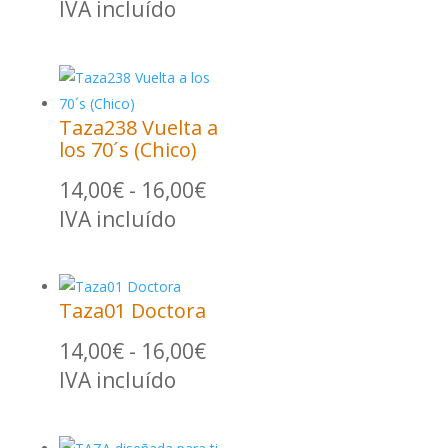
de
IVA incluído
precios:
desde
14,00€
hasta
Taza238 Vuelta a
16,00€
los 70´s (Chico)
Rango
14,00
€
-
16,00
€
de
IVA incluído
precios:
desde
14,00€
Taza01 Doctora
hasta
16,00€
Rango
14,00
€
-
16,00
€
de
IVA incluído
precios:
desde