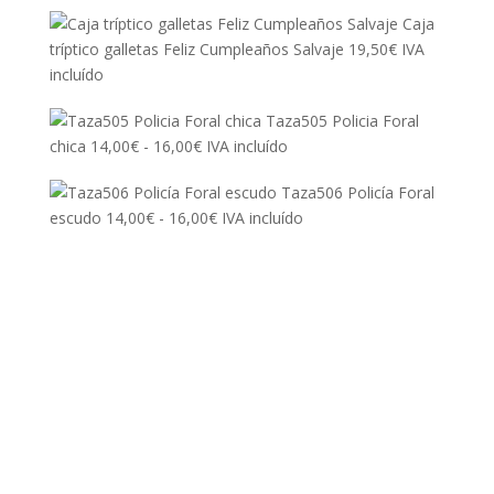
Caja
tríptico galletas Feliz Cumpleaños Salvaje
19,50
€
IVA
incluído
Taza505 Policia Foral
Rango
chica
14,00
€
-
16,00
€
IVA incluído
de
Taza506 Policía Foral
precios:
Rango
escudo
14,00
€
-
16,00
€
IVA incluído
desde
de
14,00€
precios:
hasta
desde
16,00€
14,00€
hasta
16,00€