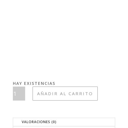
HAY EXISTENCIAS
BOLSA
AÑADIR AL CARRITO
4
CHOCOLATINAS
SAN
FERMÍN
VALORACIONES (0)
PERSONAJES