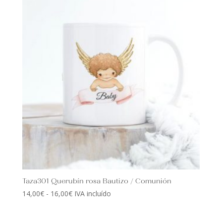
14,00€
hasta
16,00€
Taza301 Querubín rosa Bautizo / Comunión
Rango
14,00
€
-
16,00
€
IVA incluído
de
precios: