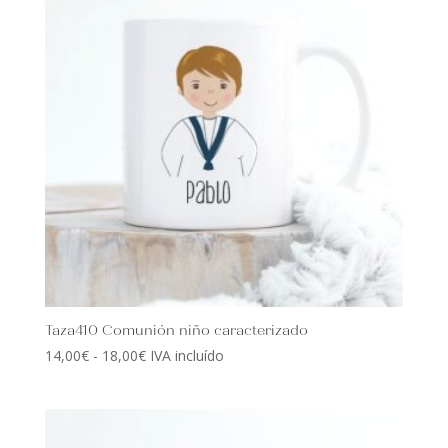
Taza410 Comunión niño caracterizado
Rango
14,00
€
-
18,00
€
IVA incluído
de
precios:
desde
14,00€