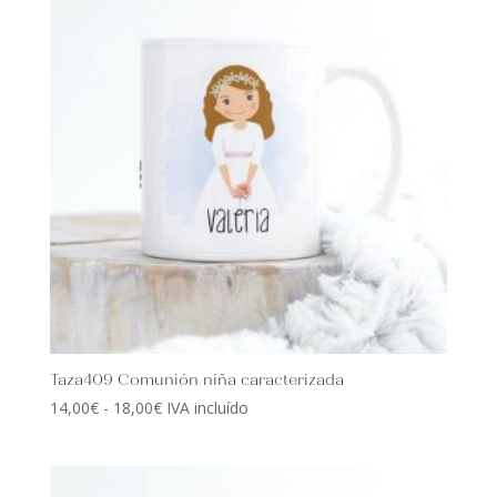
hasta
18,00€
Taza409 Comunión niña caracterizada
Rango
14,00
€
-
18,00
€
IVA incluído
de
precios:
desde