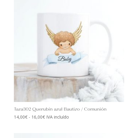
14,00€
hasta
18,00€
Taza302 Querubín azul Bautizo / Comunión
Rango
14,00
€
-
16,00
€
IVA incluído
de
precios:
desde