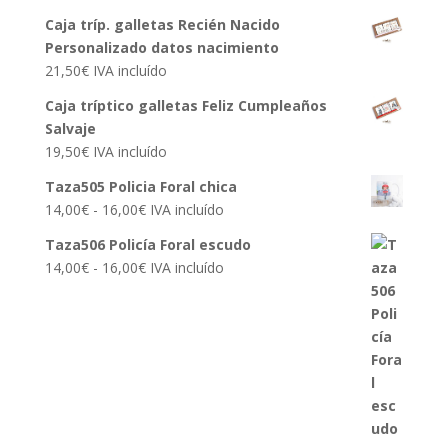
Caja tríp. galletas Recién Nacido
Personalizado datos nacimiento
21,50
€
IVA incluído
Caja tríptico galletas Feliz Cumpleaños
Salvaje
19,50
€
IVA incluído
Taza505 Policia Foral chica
Rango
14,00
€
-
16,00
€
IVA incluído
de
Taza506 Policía Foral escudo
precios:
Rango
14,00
€
-
16,00
€
IVA incluído
desde
de
14,00€
precios:
hasta
desde
16,00€
14,00€
hasta
16,00€