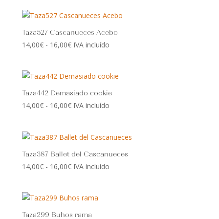
Taza527 Cascanueces Acebo
Rango
14,00
€
-
16,00
€
IVA incluído
de
precios:
desde
14,00€
Taza442 Demasiado cookie
hasta
Rango
14,00
€
-
16,00
€
IVA incluído
16,00€
de
precios:
desde
14,00€
Taza387 Ballet del Cascanueces
hasta
Rango
14,00
€
-
16,00
€
IVA incluído
16,00€
de
precios:
desde
14,00€
Taza299 Buhos rama