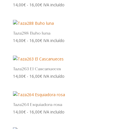
hasta
Rango
14,00
€
-
16,00
€
IVA incluído
16,00€
de
precios:
desde
14,00€
Taza288 Buho luna
hasta
Rango
14,00
€
-
16,00
€
IVA incluído
16,00€
de
precios:
desde
14,00€
Taza263 El Cascanueces
hasta
Rango
14,00
€
-
16,00
€
IVA incluído
16,00€
de
precios:
desde
14,00€
Taza264 Esquiadora rosa
hasta
Rango
14,00
€
-
16,00
€
IVA incluído
16,00€
de
precios: