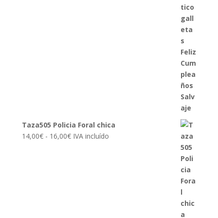
Taza505 Policia Foral chica
Rango
14,00
€
-
16,00
€
IVA incluído
de
precios:
desde
14,00€
hasta
16,00€