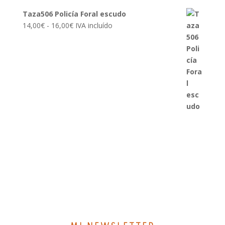
Taza506 Policía Foral escudo
Rango
14,00
€
-
16,00
€
IVA incluído
de
precios:
desde
14,00€
hasta
16,00€