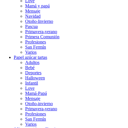
Love
Mamá y papá
Mensaje
Navidad
Otoño-Invierno
Pascua
Primavera-verano
Primera Comunión
Profesiones
San Fermín
Varios
Papel azúcar tartas
Adultos
Bebé
Deportes
Halloween
Infantil
Love
Mamá-Papá
Mensaje
Otoño-invierno
Primavera-verano
Profesiones
San Fermín
Varios