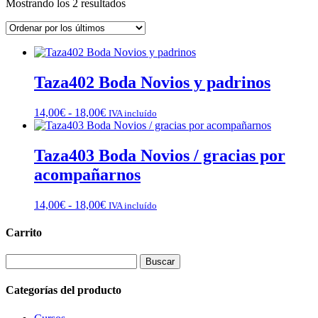
Ordenado
Mostrando los 2 resultados
por
los
últimos
Taza402 Boda Novios y padrinos
Rango
14,00
€
-
18,00
€
IVA incluído
de
precios:
desde
Taza403 Boda Novios / gracias por
14,00€
acompañarnos
hasta
18,00€
Rango
14,00
€
-
18,00
€
IVA incluído
de
precios:
Carrito
desde
14,00€
Buscar:
hasta
18,00€
Categorías del producto