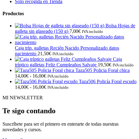
Sólo recogida en Tienda
Productos
Bolsa Hojas de
galleta sin glaseado (150 g)
7,00
€
IVA incluído
Caja tríp. galletas Recién Nacido Personalizado datos
nacimiento
21,50
€
IVA incluído
Caja
tríptico galletas Feliz Cumpleaños Salvaje
19,50
€
IVA incluído
Taza505 Policia Foral chica
Rango
14,00
€
-
16,00
€
IVA incluído
de
Taza506 Policía Foral escudo
precios:
Rango
14,00
€
-
16,00
€
IVA incluído
desde
de
MI NEWSLETTER
14,00€
precios:
hasta
desde
16,00€
14,00€
Te sigo contando
hasta
16,00€
Suscríbete para ser el primero en enterarte de todas nuestras
novedades y cursos.