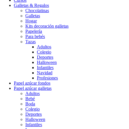
Cursos
Galletas & Regalos
Chocolatinas
Galletas
Hogar
Kits decoración galletas
Papelería
Para bebés
Tazas
Adultos
Colegio
Deportes
Halloween
Infantiles
Navidad
Profesiones
Papel azúcar fondos
Papel azúcar galletas
Adultos
Bebé
Boda
Colegio
Deportes
Halloween
Infantiles