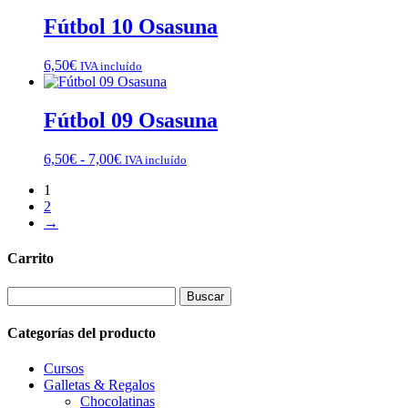
Fútbol 10 Osasuna
6,50
€
IVA incluído
Fútbol 09 Osasuna
Rango
6,50
€
-
7,00
€
IVA incluído
de
1
precios:
2
desde
→
6,50€
hasta
7,00€
Carrito
Buscar:
Categorías del producto
Cursos
Galletas & Regalos
Chocolatinas