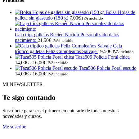
Productos
Bolsa Hojas de
galleta sin glaseado (150 g)
7,00
€
IVA incluído
Caja tríp. galletas Recién Nacido Personalizado datos
nacimiento
21,50
€
IVA incluído
Caja
tríptico galletas Feliz Cumpleaños Salvaje
19,50
€
IVA incluído
Taza505 Policia Foral chica
Rango
14,00
€
-
16,00
€
IVA incluído
de
Taza506 Policía Foral escudo
precios:
Rango
14,00
€
-
16,00
€
IVA incluído
desde
de
MI NEWSLETTER
14,00€
precios:
hasta
desde
16,00€
14,00€
Te sigo contando
hasta
16,00€
Suscríbete para ser el primero en enterarte de todas nuestras
novedades y cursos.
Me suscribo