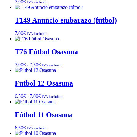
7,00
€
IVA incluído
T149 Anuncio embarazo (fútbol)
7,00
€
IVA incluído
T76 Fútbol Osasuna
Rango
7,00
€
-
7,50
€
IVA incluído
de
precios:
desde
Fútbol 12 Osasuna
7,00€
hasta
Rango
6,50
€
-
7,00
€
IVA incluído
7,50€
de
precios:
desde
Fútbol 11 Osasuna
6,50€
hasta
6,50
€
IVA incluído
7,00€