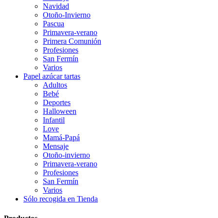
Navidad
Otoño-Invierno
Pascua
Primavera-verano
Primera Comunión
Profesiones
San Fermín
Varios
Papel azúcar tartas
Adultos
Bebé
Deportes
Halloween
Infantil
Love
Mamá-Papá
Mensaje
Otoño-invierno
Primavera-verano
Profesiones
San Fermín
Varios
Sólo recogida en Tienda