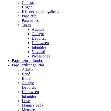
Galletas
Hogar
Kits decoración galletas
Papelería
Para bebés
Tazas
Adultos
Colegio
Deportes
Halloween
Infantiles
Navidad
Profesiones
Papel azúcar fondos
Papel azúcar galletas
Adultos
Bebé
Boda
Colegio
Deportes
Halloween
Infantiles
Love
Mamá y papá
Mensaje