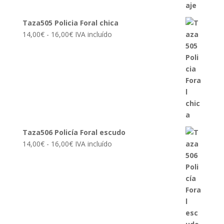
Taza505 Policia Foral chica
Rango
14,00
€
-
16,00
€
IVA incluído
de
precios:
desde
14,00€
hasta
16,00€
Taza506 Policía Foral escudo
Rango
14,00
€
-
16,00
€
IVA incluído
de
precios:
desde
14,00€
hasta
16,00€