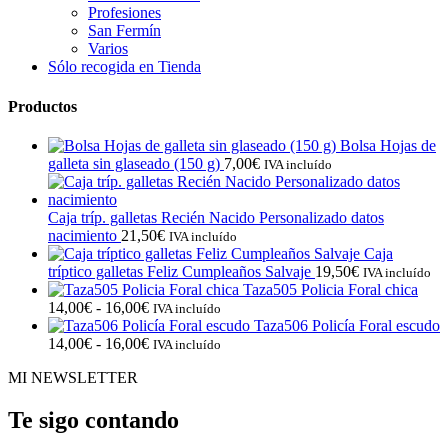
Profesiones
San Fermín
Varios
Sólo recogida en Tienda
Productos
Bolsa Hojas de
galleta sin glaseado (150 g)
7,00
€
IVA incluído
Caja tríp. galletas Recién Nacido Personalizado datos
nacimiento
21,50
€
IVA incluído
Caja
tríptico galletas Feliz Cumpleaños Salvaje
19,50
€
IVA incluído
Taza505 Policia Foral chica
Rango
14,00
€
-
16,00
€
IVA incluído
de
Taza506 Policía Foral escudo
precios:
Rango
14,00
€
-
16,00
€
IVA incluído
desde
de
MI NEWSLETTER
14,00€
precios:
hasta
desde
16,00€
14,00€
Te sigo contando
hasta