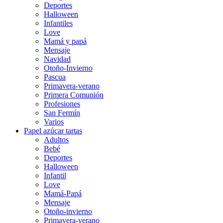
Deportes
Halloween
Infantiles
Love
Mamá y papá
Mensaje
Navidad
Otoño-Invierno
Pascua
Primavera-verano
Primera Comunión
Profesiones
San Fermín
Varios
Papel azúcar tartas
Adultos
Bebé
Deportes
Halloween
Infantil
Love
Mamá-Papá
Mensaje
Otoño-invierno
Primavera-verano