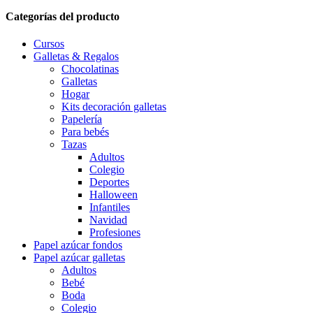
Categorías del producto
Cursos
Galletas & Regalos
Chocolatinas
Galletas
Hogar
Kits decoración galletas
Papelería
Para bebés
Tazas
Adultos
Colegio
Deportes
Halloween
Infantiles
Navidad
Profesiones
Papel azúcar fondos
Papel azúcar galletas
Adultos
Bebé
Boda
Colegio